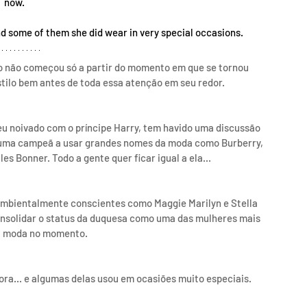
now. 
and some of them she did wear in very special occasions.
o não começou só a partir do momento em que se tornou 
estilo bem antes de toda essa atenção em seu redor.
u noivado com o príncipe Harry, tem havido uma discussão 
é uma campeã a usar grandes nomes da moda como Burberry, 
Bonner. Todo a gente quer ficar igual a ela...
mbientalmente conscientes como Maggie Marilyn e Stella 
onsolidar o status da duquesa como uma das mulheres mais 
da moda no momento.
ora... e algumas delas usou em ocasiões muito especiais.