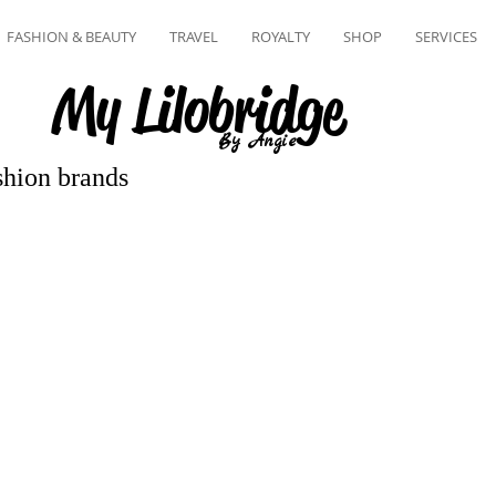
FASHION & BEAUTY
TRAVEL
ROYALTY
SHOP
SERVICES
My Lilobridge
By Angie
shion brands