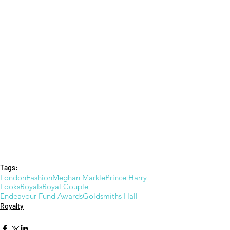
Tags:
London
Fashion
Meghan Markle
Prince Harry
Looks
Royals
Royal Couple
Endeavour Fund Awards
Goldsmiths Hall
Royalty