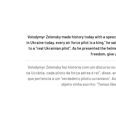
Volodymyr Zelensky made history today with a speech t
in Ukraine today, every air force pilot is a king," he 
to a "real Ukrainian pilot". As he presented the helme
freedom, give u
Volodymyr Zelensky fez história com um discurso no Pa
na Ucrânia, cada piloto da força aérea é rei", disse,
que pertencia a um "verdadeiro piloto ucraniano". Ao
objeto vinha escrito: "Temos lib