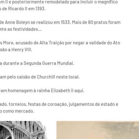
iam II e posteriormente remodelado para incluir o magnífico 
 de Ricardo II em 1393.
de Anne Boleyn se realizou em 1533. Mais de 80 pratos foram 
te as festividades...
 More, acusado de Alta Traição por negar a validade do Ato 
ão a Henry VIII.
ba durante a Segunda Guerra Mundial.
m pelo caixão de Churchill neste local. 
ram homenagem à rainha Elizabeth II aqui.
do, torneios, festas de coroação, julgamentos de estado e 
o como mercado.