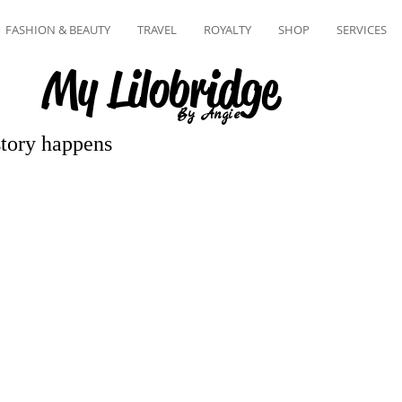
FASHION & BEAUTY
TRAVEL
ROYALTY
SHOP
SERVICES
My Lilobridge
By Angie
story happens