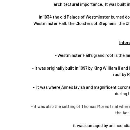
architectural importance.  It was built in
In 1834 the old Palace of Westminster burned dow
Westminster Hall, the Cloisters of Stephens, the C
Inter
- Westminster Hall’s grand roof is the l
- it was originally built in 1097 by King William II 
roof by R
-  it was where Anne’s lavish and magnificent coron
during t
- it was also the setting of Thomas More’s trial wher
the Act
- it was damaged by an incendi