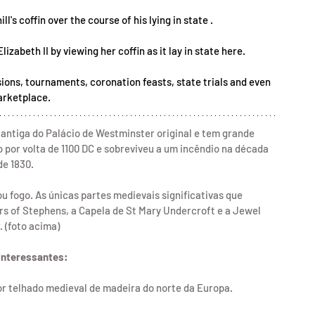
's coffin over the course of his lying in state .
izabeth II by viewing her coffin as it lay in state here.
sions, tournaments, coronation feasts, state trials and even 
arketplace.
antiga do Palácio de Westminster original e tem grande 
o por volta de 1100 DC e sobreviveu a um incêndio na década 
de 1830.
 fogo. As únicas partes medievais significativas que 
rs of Stephens, a Capela de St Mary Undercroft e a Jewel 
 (foto acima)
interessantes:
or telhado medieval de madeira do norte da Europa.