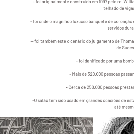
- foi originalmente construído em 1097 pelo rei Will
telhado de vigas
- foi onde o magnífico luxuoso banquete de coroação 
servidos duran
-- foi também este o cenário do julgamento de Thomas
de Sucess
- foi danificado por uma bom
- Mais de 320.000 pessoas passara
- Cerca de 250.000 pessoas presta
-O salão tem sido usado em grandes ocasiões de esta
até mesm