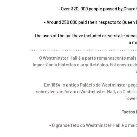
- 
Over 320, 000 people passed by Churchill
- Around 250 000 paid their respects to Queen El
- the uses of the hall have included great state occa
a m
O Westminster Hall é a parte remanescente mais 
importância histórica e arquitetónica. Foi construíd
Em 1834, o antigo Palácio de Westminster pegou
sobreviveram foram o Westminster Hall, os Cloiste
Tower.
Factos 
- O grande teto do Westminster Hall é o mai