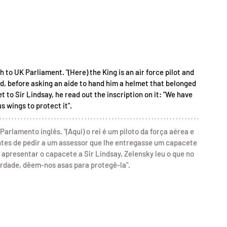
o UK Parliament. "(Here) the King is an air force pilot and 
said, before asking an aide to hand him a helmet that belonged 
t to Sir Lindsay, he read out the inscription on it: "We have 
s wings to protect it".
rlamento inglês. "(Aqui) o rei é um piloto da força aérea e 
 antes de pedir a um assessor que lhe entregasse um capacete 
 apresentar o capacete a Sir Lindsay, Zelensky leu o que no 
erdade, dêem-nos asas para protegê-la".