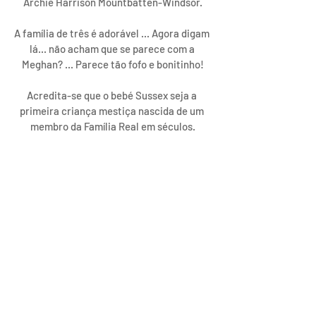
Archie Harrison Mountbatten-Windsor.
A família de três é adorável ... Agora digam 
lá... não acham que se parece com a 
Meghan? ... Parece tão fofo e bonitinho!
Acredita-se que o bebé Sussex seja a 
primeira criança mestiça nascida de um 
membro da Família Real em séculos.