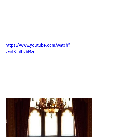
https://www.youtube.com/watch?
v=ctKmI0vbMzg