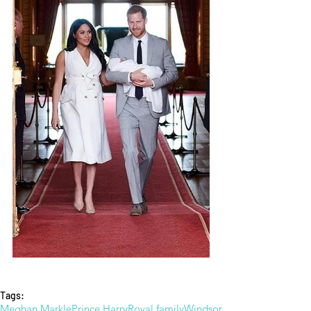
Tags:
Meghan Markle
Prince Harry
Royal family
Windsor