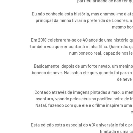
particularidade de não ter qu
Eu não conhecia esta história, mas chamou-me à ate
principal da minha livraria preferida de Londres, a
mesmo bon
Em 2018 celebraram-se os 40 anos de uma história q
também vou querer contar à minha filha. Quem não g
num boneco real, capaz de nos le
Basicamente, depois de um forte nevão, um menino p
boneco de neve. Mal sabia ele que, quando foi para a
de neve 
Contado através de imagens pintadas à mão, o meni
aventura, voando pelos céus na pacífica noite de in
Natal, fazendo com que ele e o filme inspirem uma 
c
Esta edição extra especial do 40º aniversário foi o 
limitada e uma c