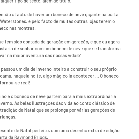
alquer tipo de texto, além do título. 
nção o facto de haver um boneco de neve gigante na porta 
 Waterstones, e pelo facto de muitas outras lojas terem o 
eco nas montras.
ue tem sido contada de geração em geração, e que eu agora 
ostaria de sonhar com um boneco de neve que se transforma 
var na maior aventura das nossas vidas?
assou um dia de inverno inteiro a construir o seu próprio 
 cama, naquela noite, algo mágico ia acontecer ... O boneco 
tornou-se real!
no e o boneco de neve partem para a mais extraordinária 
verno. As belas ilustrações dão vida ao conto clássico de 
tradição de Natal que se prolonga por várias gerações de 
rianças.
presente de Natal perfeito, com uma desenho extra de edição 
arta da Raymond Briggs.