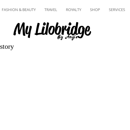
FASHION & BEAUTY
TRAVEL
ROYALTY
SHOP
SERVICES
My Lilobridge
By Angie
story