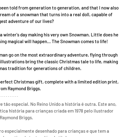
been told from generation to generation, and that I now also 
eam of a snowman that turns into a real doll, capable of 
gest adventure of our lives?
 a winter's day making his very own Snowman. Little does he 
ing magical will happen... The Snowman comes to life!
man go on the most extraordinary adventure, flying through 
illustrations bring the classic Christmas tale to life, making 
stmas tradition for generations of children.
rfect Christmas gift, complete with a limited edition print, 
from Raymond Briggs.
 tão especial. No Reino Unido a história é outra. Este ano, 
ica história para crianças criada em 1978 pelo ilustrador 
 Raymond Briggs.
vro especialmente desenhado para crianças e que tem a 