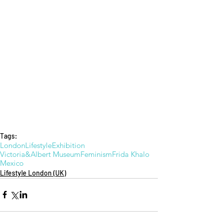
Tags:
London
Lifestyle
Exhibition
Victoria&Albert Museum
Feminism
Frida Khalo
Mexico
Lifestyle London (UK)