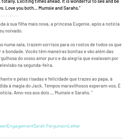
otally. Exciting times ahead. It is wonderful to see and be 
ws. Love you both… Mumsie and Sarahs.”
 à sua filha mais nova, a princesa Eugenie, após a notícia 
eu noivado.
 numa sala, trazem sorrisos para os rostos de todos os que 
 e bondade. Vocês têm maneiras bonitas e vão além das 
gulhosa do vosso amor puro e da alegria que exalavam por 
elevisão na segunda-feira.
ante e pelas risadas e felicidade que trazes ao papa, à 
ndida à magia do Jack. Tempos maravilhosos esperam-vos. É 
otícia. Amo-vos aos dois ... Mumsie e Sarahs. "
een
Engagement
Sarah Fergunson
Letter