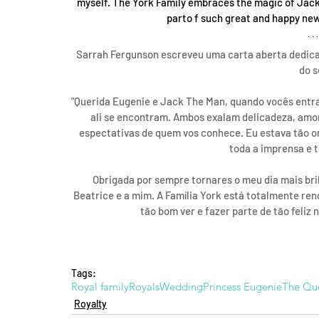
myself. The York Family embraces the magic of Jack t
parto f such great and happy ne
Sarrah Fergunson escreveu uma carta aberta dedicada
do s
"Querida Eugenie e Jack The Man, quando vocês entras
ali se encontram. Ambos exalam delicadeza, amor
espectativas de quem vos conhece. Eu estava tão or
toda a imprensa e t
Obrigada por sempre tornares o meu dia mais brilh
Beatrice e a mim. A Família York está totalmente re
tão bom ver e fazer parte de tão feliz n
Tags:
Royal family
Royals
Wedding
Princess Eugenie
The Qu
Royalty