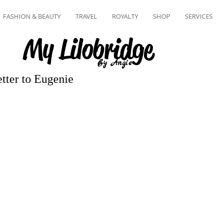
FASHION & BEAUTY
TRAVEL
ROYALTY
SHOP
SERVICES
My Lilobridge
By Angie
tter to Eugenie